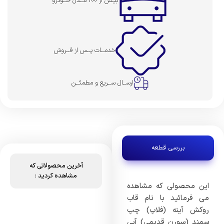
بیـش از 100 مــدل خــودرو
خدمــات پــس از فــروش
ارســال ســریع و مطمئــن
بررسی قطعه
آخرین محصولاتی که
مشاهده کردید :
این محصولی که مشاهده
می فرمائید با نام قاب
روکش آینه (فلاپ) چپ
سمند (سورن قدیمی) آبی