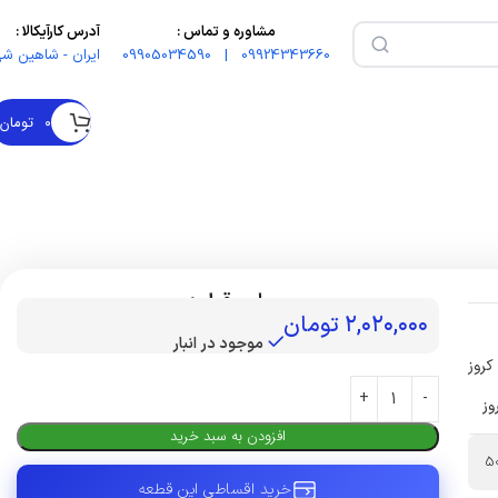
مشاوره و تماس :
آدرس کارآیکالا :
09924343660 | 09905034590
ایران - شاهین شه
۰
تومان
بهای قطعه :
۲,۰۲۰,۰۰۰
تومان
موجود در انبار
کروز
وز
افزودن به سبد خرید
5
خرید اقساطی این قطعه