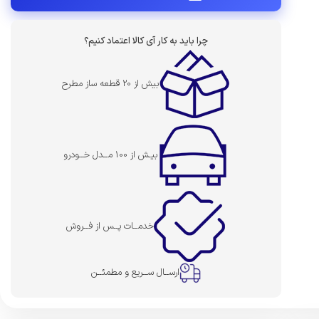
چرا باید به کار آی کالا اعتماد کنیم؟
بیش از 20 قطعه ساز مطرح
بیـش از 100 مــدل خــودرو
خدمــات پــس از فــروش
ارســال ســریع و مطمئــن