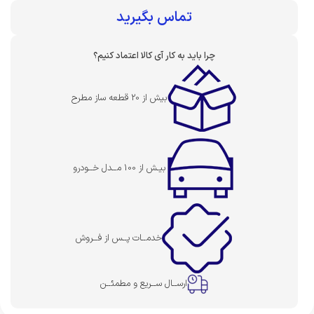
بهای قطعه :
تماس بگیرید
چرا باید به کار آی کالا اعتماد کنیم؟
بیش از 20 قطعه ساز مطرح
بیـش از 100 مــدل خــودرو
خدمــات پــس از فــروش
ارســال ســریع و مطمئــن