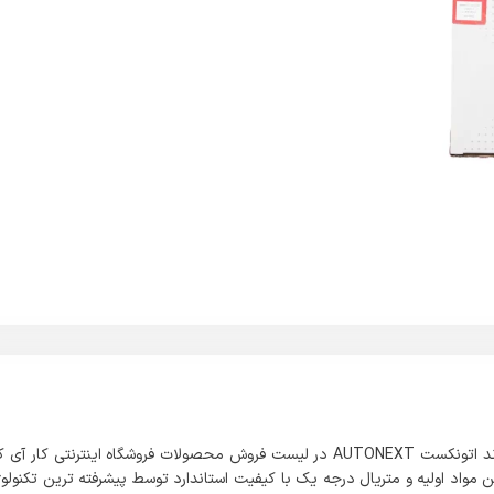
این محصولی که مشاهده می فرمائید با نام اویل پمپ مخصوص 405 برند اتونکست AUTONEXT در لیست فروش محصولات فروشگاه اینترنتی کار آ
مواد اولیه و متریال درجه یک با کیفیت استاندارد توسط پیشرفته ترین تکنولو