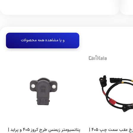
و یا مشاهده همه محصولات
سنسور ABS چرخ عقب سمت چپ 405 |
پتانسیومتر زیمنس طرح کروز 405 و پراید |