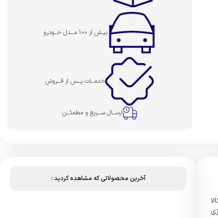
بیـش از 100 مــدل خــودرو
خدمــات پــس از فــروش
ارســال ســریع و مطمئــن
آخرین محصولاتی که مشاهده کردید :
ی کالا
ژی