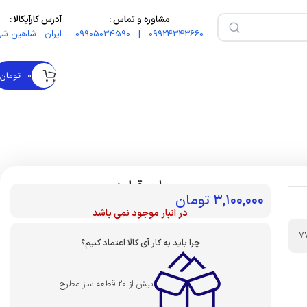
مشاوره و تماس :
آدرس کارآیکالا :
09924343660 | 09905034590
ایران - شاهین شه
۰
تومان
بهای قطعه :
۳,۱۰۰,۰۰۰
تومان
در انبار موجود نمی باشد
7
چرا باید به کار آی کالا اعتماد کنیم؟
بیش از 20 قطعه ساز مطرح