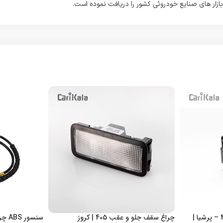
بازار های صنایع خودروئی کشور را دریافت نموده است.
کلید تنظیم آینه های برقی 405 – پرشیا |
چراغ سقف جلو و عقب 405 | کروز