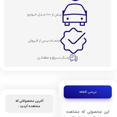
بیـش از 100 مــدل خــودرو
خدمــات پــس از فــروش
ارســال ســریع و مطمئــن
بررسی قطعه
آخرین محصولاتی که
مشاهده کردید :
این محصولی که مشاهده