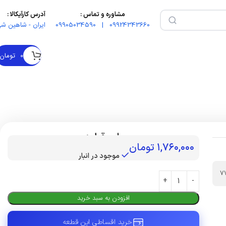
مشاوره و تماس :
آدرس کارآیکالا :
09924343660 | 09905034590
ایران - شاهین شه
۰
تومان
بهای قطعه :
۱,۷۶۰,۰۰۰
تومان
موجود در انبار
7
افزودن به سبد خرید
خرید اقساطی این قطعه