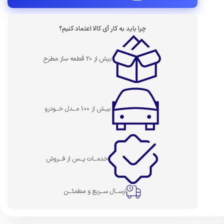
چرا باید به کار آی کالا اعتماد کنیم؟
بیش از 20 قطعه ساز مطرح
بیـش از 100 مــدل خــودرو
خدمــات پــس از فــروش
ارســال ســریع و مطمئــن