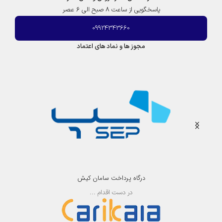
پاسخگویی از ساعت 8 صبح الی 6 عصر
09924343660
مجوز ها و نماد های اعتماد
درگاه پرداخت سامان کیش
در دست اقدام ...