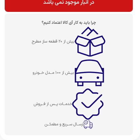
در انبار موجود نمی باشد
چرا باید به کار آی کالا اعتماد کنیم؟
بیش از 20 قطعه ساز مطرح
بیـش از 100 مــدل خــودرو
خدمــات پــس از فــروش
ارســال ســریع و مطمئــن