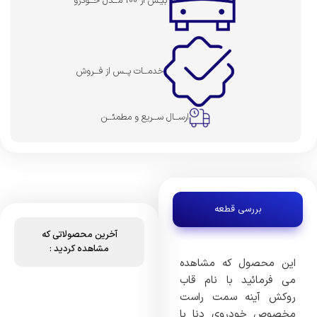
بیـش از 100 مــدل خــودرو
خدمــات پــس از فــروش
ارســال ســریع و مطمئــن
بررسی قطعه
آخرین محصولاتی که
مشاهده کردید :
این محصول که مشاهده
می فرمائید با نام قاب
روکش آینه سمت راست
مخصوص خودروی دنا با