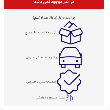
در انبار موجود نمی باشد
چرا باید به کار آی کالا اعتماد کنیم؟
بیش از 20 قطعه ساز مطرح
بیـش از 100 مــدل خــودرو
خدمــات پــس از فــروش
ارســال ســریع و مطمئــن