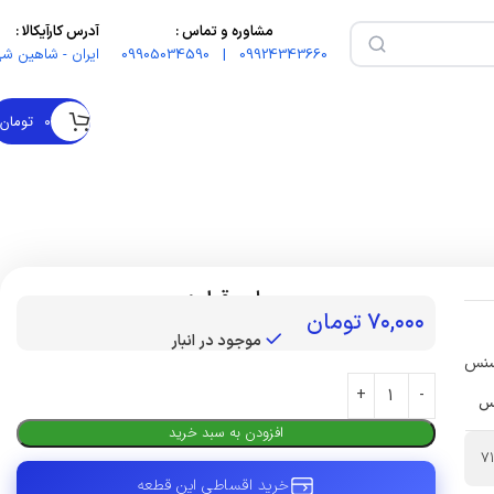
مشاوره و تماس :
آدرس کارآیکالا :
09924343660 | 09905034590
ایران - شاهین شه
۰
تومان
بهای قطعه :
۷۰,۰۰۰
تومان
موجود در انبار
سنس
س
افزودن به سبد خرید
7
خرید اقساطی این قطعه