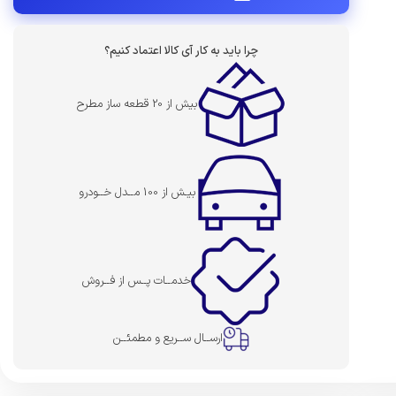
چرا باید به کار آی کالا اعتماد کنیم؟
بیش از 20 قطعه ساز مطرح
بیـش از 100 مــدل خــودرو
خدمــات پــس از فــروش
ارســال ســریع و مطمئــن