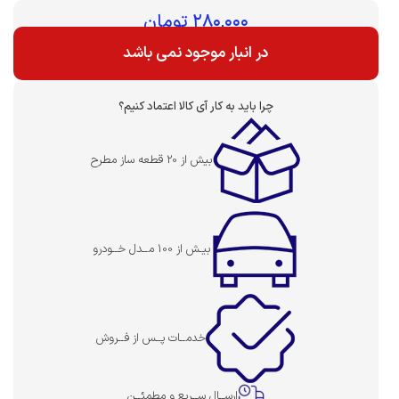
بهای قطعه :
۲۸۰,۰۰۰
تومان
در انبار موجود نمی باشد
چرا باید به کار آی کالا اعتماد کنیم؟
بیش از 20 قطعه ساز مطرح
بیـش از 100 مــدل خــودرو
خدمــات پــس از فــروش
ارســال ســریع و مطمئــن