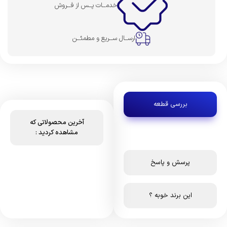
خدمــات پــس از فــروش
ارســال ســریع و مطمئــن
بررسی قطعه
آخرین محصولاتی که
مشاهده کردید :
پرسش و پاسخ
این برند خوبه ؟