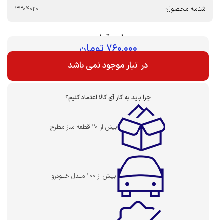
شناسه محصول:
3304020
بهای قطعه :
۷۶۰,۰۰۰
تومان
در انبار موجود نمی باشد
چرا باید به کار آی کالا اعتماد کنیم؟
بیش از 20 قطعه ساز مطرح
بیـش از 100 مــدل خــودرو