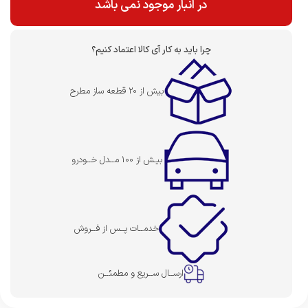
در انبار موجود نمی باشد
چرا باید به کار آی کالا اعتماد کنیم؟
بیش از 20 قطعه ساز مطرح
بیـش از 100 مــدل خــودرو
خدمــات پــس از فــروش
ارســال ســریع و مطمئــن