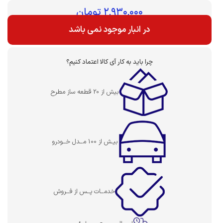
بهای قطعه :
۲,۹۳۰,۰۰۰
تومان
در انبار موجود نمی باشد
چرا باید به کار آی کالا اعتماد کنیم؟
بیش از 20 قطعه ساز مطرح
بیـش از 100 مــدل خــودرو
خدمــات پــس از فــروش