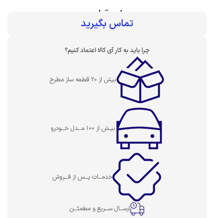
بهای قطعه :
تماس بگیرید
چرا باید به کار آی کالا اعتماد کنیم؟
بیش از 20 قطعه ساز مطرح
بیـش از 100 مــدل خــودرو
خدمــات پــس از فــروش
ارســال ســریع و مطمئــن