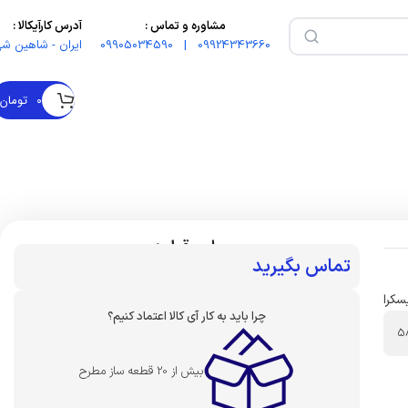
مشاوره و تماس :
آدرس کارآیکالا :
09924343660 | 09905034590
ایران - شاهین شه
۰
تومان
بهای قطعه :
تماس بگیرید
سکرا
چرا باید به کار آی کالا اعتماد کنیم؟
5
بیش از 20 قطعه ساز مطرح