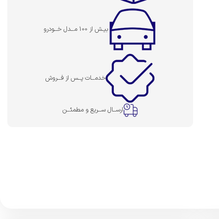
بیـش از 100 مــدل خــودرو
خدمــات پــس از فــروش
ارســال ســریع و مطمئــن