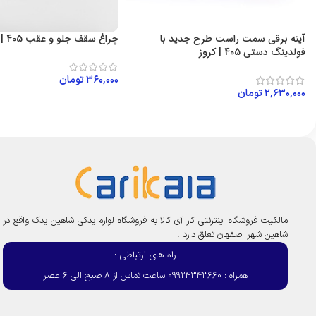
آینه برقی سمت راست طرح جدید با
چراغ سقف جلو و عقب 405 | کروز
فولدینگ دستی 405 | کروز
۳۶۰,۰۰۰
تومان
۲,۶۳۰,۰۰۰
تومان
افزودن به سبد خرید
افزودن به سبد خرید
مالکیت فروشگاه اینترنتی کار آی کالا به فروشگاه لوازم یدکی شاهین یدک واقع در
شاهین شهر اصفهان تعلق دارد .
راه های ارتباطی :
همراه : 09924343660 ساعت تماس از 8 صبح الی 6 عصر