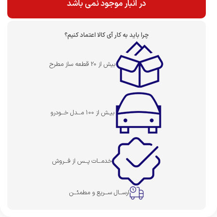
در انبار موجود نمی باشد
چرا باید به کار آی کالا اعتماد کنیم؟
بیش از 20 قطعه ساز مطرح
بیـش از 100 مــدل خــودرو
خدمــات پــس از فــروش
ارســال ســریع و مطمئــن