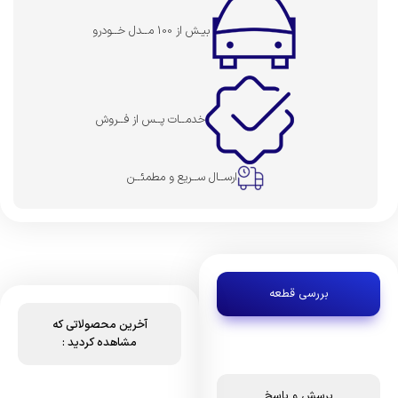
بیـش از 100 مــدل خــودرو
خدمــات پــس از فــروش
ارســال ســریع و مطمئــن
بررسی قطعه
آخرین محصولاتی که
مشاهده کردید :
پرسش و پاسخ