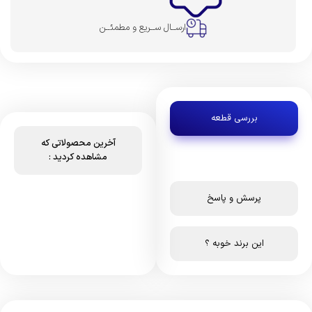
ارســال ســریع و مطمئــن
بررسی قطعه
آخرین محصولاتی که
مشاهده کردید :
پرسش و پاسخ
این برند خوبه ؟