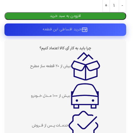
افزودن به سبد خرید
خرید اقساطی این قطعه
چرا باید به کار آی کالا اعتماد کنیم؟
بیش از 20 قطعه ساز مطرح
بیـش از 100 مــدل خــودرو
خدمــات پــس از فــروش