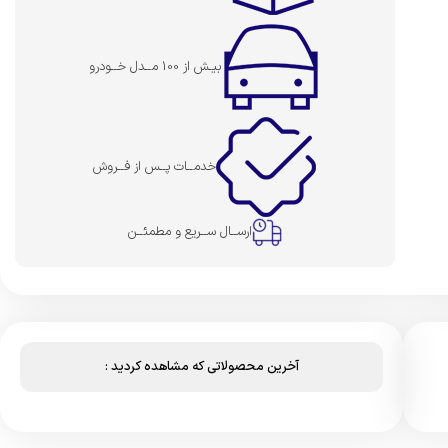
بیـش از 100 مــدل خــودرو
خدمــات پــس از فــروش
ارســال ســریع و مطمئــن
آخرین محصولاتی که مشاهده کردید :