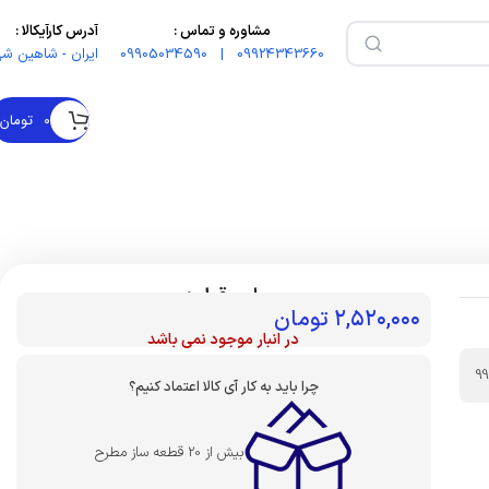
مشاوره و تماس :
آدرس کارآیکالا :
09924343660 | 09905034590
ایران - شاهین شه
۰
تومان
بهای قطعه :
۲,۵۲۰,۰۰۰
تومان
در انبار موجود نمی باشد
9
چرا باید به کار آی کالا اعتماد کنیم؟
بیش از 20 قطعه ساز مطرح