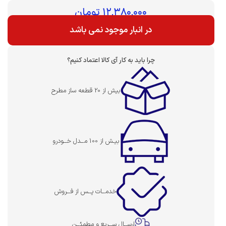
بهای قطعه :
۱۲,۳۸۰,۰۰۰
تومان
در انبار موجود نمی باشد
چرا باید به کار آی کالا اعتماد کنیم؟
بیش از 20 قطعه ساز مطرح
بیـش از 100 مــدل خــودرو
خدمــات پــس از فــروش
ارســال ســریع و مطمئــن