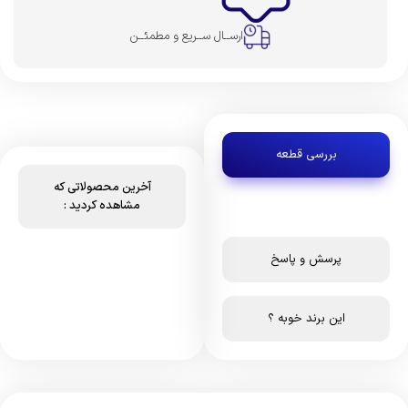
ارســال ســریع و مطمئــن
بررسی قطعه
آخرین محصولاتی که
مشاهده کردید :
پرسش و پاسخ
این برند خوبه ؟