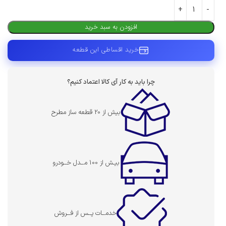
افزودن به سبد خرید
خرید اقساطی این قطعه
چرا باید به کار آی کالا اعتماد کنیم؟
بیش از 20 قطعه ساز مطرح
بیـش از 100 مــدل خــودرو
خدمــات پــس از فــروش