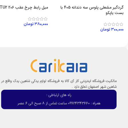
گردگیر مشعلی پلوس سه دندانه 405 با
میل رابط چرخ عقب 206 TU2 یاپکو
بست یاپکو
۳۸۰,۰۰۰
تومان
۳۰۰,۰۰۰
تومان
افزودن به سبد خرید
افزودن به سبد خرید
مالکیت فروشگاه اینترنتی کار آی کالا به فروشگاه لوازم یدکی شاهین یدک واقع در
شاهین شهر اصفهان تعلق دارد .
راه های ارتباطی :
همراه : 09924343660 ساعت تماس از 8 صبح الی 6 عصر