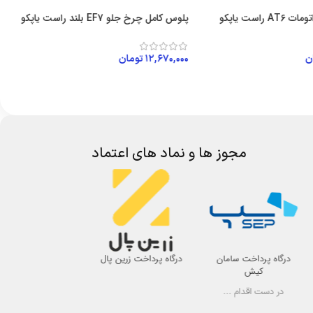
راست یاپکو
پلوس کامل چرخ جلو EF7 بلند راست یاپکو
پل
ن
۱۲,۶۷۰,۰۰۰
تومان
۰
 خرید
افزودن به سبد خرید
مجوز ها و نماد های اعتماد
درگاه پرداخت سامان
درگاه پرداخت زرین پال
اتحادیه صنف لوازم 
کیش
اصفهان
در دست اقدام ...