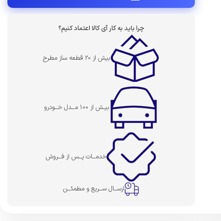
چرا باید به کار آی کالا اعتماد کنیم؟
بیش از 20 قطعه ساز مطرح
بیـش از 100 مــدل خــودرو
خدمــات پــس از فــروش
ارســال ســریع و مطمئــن