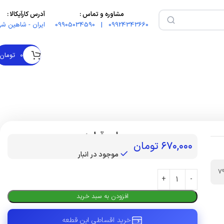
مشاوره و تماس :
آدرس کارآیکالا :
09924343660 | 09905034590
ایران - شاهین شه
۰
تومان
بهای قطعه :
۶۷۰,۰۰۰
تومان
موجود در انبار
7
افزودن به سبد خرید
خرید اقساطی این قطعه