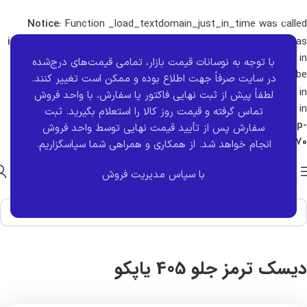
Notice
: Function _load_textdomain_just_in_time was called
incorrectly
. Translation loading for the
domain was
vira-hub
triggered too early. This is usually an indicator for some code in
با توجه به نوسانات قیمت بازار، تمامی قیمت‌های درج‌شده
the plugin or theme running too early. Translations should be
در سایت صرفاً جهت اطلاع بوده و ممکن است تغییر کنند.
loaded at the
action or later. Please see
Debugging in
init
لطفاً پیش از ثبت نهایی فاکتور یا سفارش، با واحد فروش
WordPress
for more information. (This message was added in
تماس گرفته و قیمت روز کالا را استعلام بگیرید. ثبت
version 6.7.0.) in
/home/carikala/public_html/wp-
سفارش پس از تأیید قیمت نهایی توسط واحد فروش
includes/functions.php
on line
6170
انجام خواهد شد.
از همکاری و همراهی شما سپاسگزاریم.
با سپاس مدیریت فروش
خانه
برند قطعه
یاپکو
دیسک ترمز جلو 405 یاپکو