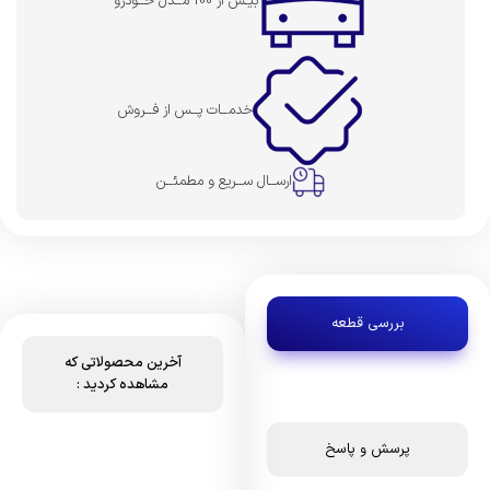
بیـش از 100 مــدل خــودرو
خدمــات پــس از فــروش
ارســال ســریع و مطمئــن
بررسی قطعه
آخرین محصولاتی که
مشاهده کردید :
پرسش و پاسخ