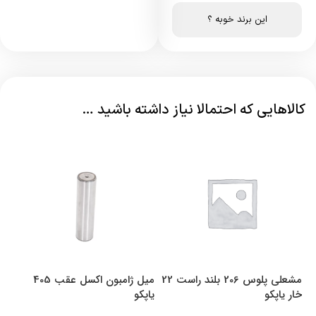
این برند خوبه ؟
کالاهایی که احتمالا نیاز داشته باشید …
مشعلی پلوس 206 بلند راست 22
میل ژامبون اکسل عقب 405
خار یاپکو
یاپکو
22 خار ی