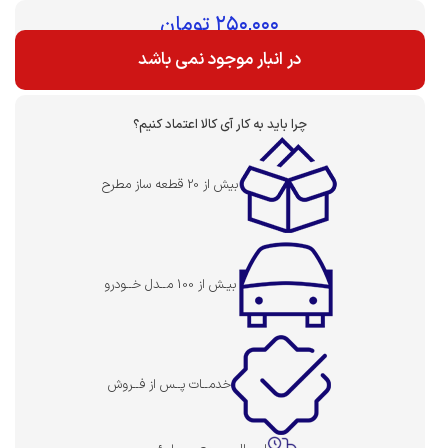
بهای قطعه :
۲۵۰,۰۰۰
تومان
در انبار موجود نمی باشد
چرا باید به کار آی کالا اعتماد کنیم؟
بیش از 20 قطعه ساز مطرح
بیـش از 100 مــدل خــودرو
خدمــات پــس از فــروش