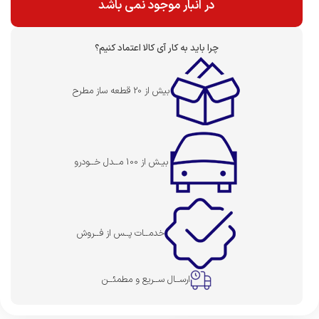
در انبار موجود نمی باشد
چرا باید به کار آی کالا اعتماد کنیم؟
بیش از 20 قطعه ساز مطرح
بیـش از 100 مــدل خــودرو
خدمــات پــس از فــروش
ارســال ســریع و مطمئــن