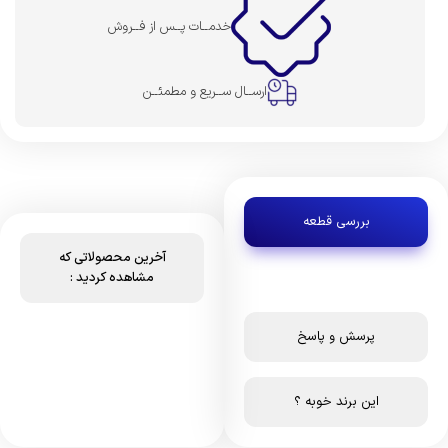
خدمــات پــس از فــروش
ارســال ســریع و مطمئــن
بررسی قطعه
آخرین محصولاتی که
مشاهده کردید :
پرسش و پاسخ
این برند خوبه ؟