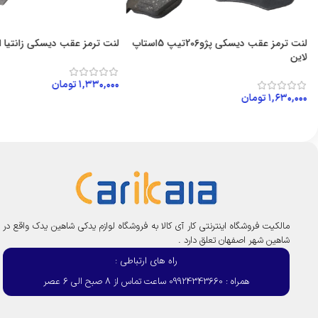
لنت ترمز عقب دیسکی پژو206تیپ 5استاپ
لنت ترمز عقب دیسکی زانتیا ا
لاین
۱,۳۳۰,۰۰۰
تومان
۱,۶۳۰,۰۰۰
تومان
افزودن به سبد خرید
افزودن به سبد خرید
مالکیت فروشگاه اینترنتی کار آی کالا به فروشگاه لوازم یدکی شاهین یدک واقع در
شاهین شهر اصفهان تعلق دارد .
راه های ارتباطی :
همراه : 09924343660 ساعت تماس از 8 صبح الی 6 عصر