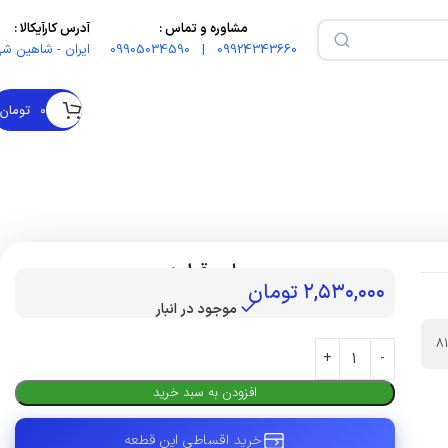
مشاوره و تماس :
آدرس کارآیکالا :
09924343660 | 09905034590
ایران - شاهین شه
۰
تومان
بهای قطعه :
۲,۵۳۰,۰۰۰
تومان
موجود در انبار
8
افزودن به سبد خرید
خرید اقساطی این قطعه