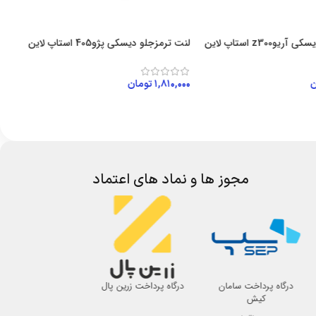
z300 استاپ لاین
لنت ترمزجلو دیسکی پژو405 استاپ لاین
لن
ن
۱,۸۱۰,۰۰۰
تومان
۰
 خرید
افزودن به سبد خرید
مجوز ها و نماد های اعتماد
درگاه پرداخت سامان
درگاه پرداخت زرین پال
اتحادیه صنف لوازم 
کیش
اصفهان