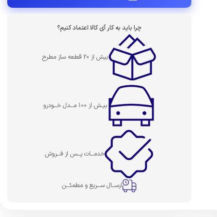
چرا باید به کار آی کالا اعتماد کنیم؟
بیش از 20 قطعه ساز مطرح
بیـش از 100 مــدل خــودرو
خدمــات پــس از فــروش
ارســال ســریع و مطمئــن