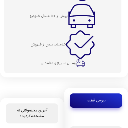
بیـش از 100 مــدل خــودرو
خدمــات پــس از فــروش
ارســال ســریع و مطمئــن
بررسی قطعه
آخرین محصولاتی که
مشاهده کردید :