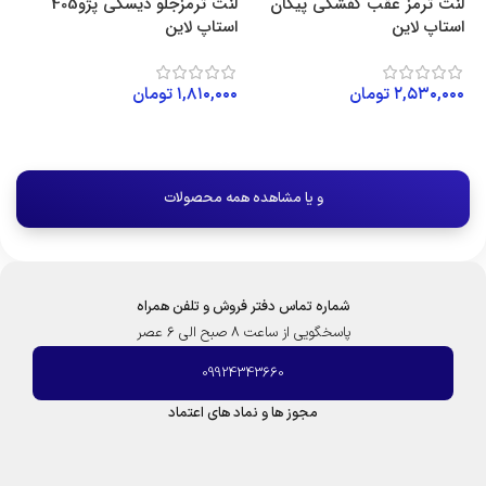
لنت ترمز عقب کفشکی پیکان
لنت ترمزجلو دیسکی پژو405
لن
استاپ لاین
استاپ لاین
اس
۲,۵۳۰,۰۰۰
تومان
۱,۸۱۰,۰۰۰
تومان
۰۰
افزودن به سبد خرید
افزودن به سبد خرید
و یا مشاهده همه محصولات
شماره تماس دفتر فروش و تلفن همراه
پاسخگویی از ساعت 8 صبح الی 6 عصر
09924343660
مجوز ها و نماد های اعتماد