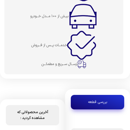
بیـش از 100 مــدل خــودرو
خدمــات پــس از فــروش
ارســال ســریع و مطمئــن
بررسی قطعه
آخرین محصولاتی که
مشاهده کردید :