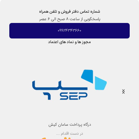
ه
و
ه
ز
شماره تماس دفتر فروش و تلفن همراه
و
پاسخگویی از ساعت 8 صبح الی 6 عصر
ا
س
09924343660
ا
ی
مجوز ها و نماد های اعتماد
ن
ا
S
2
3
2
|
ک
ر
و
ز
درگاه پرداخت سامان کیش
در دست اقدام ...