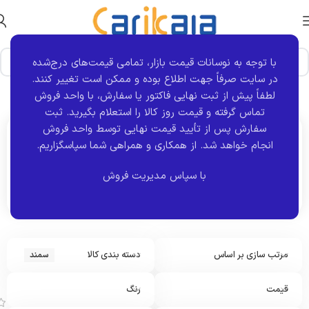
با توجه به نوسانات قیمت بازار، تمامی قیمت‌های درج‌شده
در سایت صرفاً جهت اطلاع بوده و ممکن است تغییر کنند.
خانه
برند خودرو
سمند
نمایش 1–12 از 364 نتیجه
لطفاً پیش از ثبت نهایی فاکتور یا سفارش، با واحد فروش
تماس گرفته و قیمت روز کالا را استعلام بگیرید. ثبت
سفارش پس از تأیید قیمت نهایی توسط واحد فروش
انجام خواهد شد.
از همکاری و همراهی شما سپاسگزاریم.
اکنون مشاهده می کنید :
سمند
با سپاس مدیریت فروش
مرتب سازی بر اساس
دسته بندی کالا
سمند
آ
ی
ن
قیمت
رنگ
ه