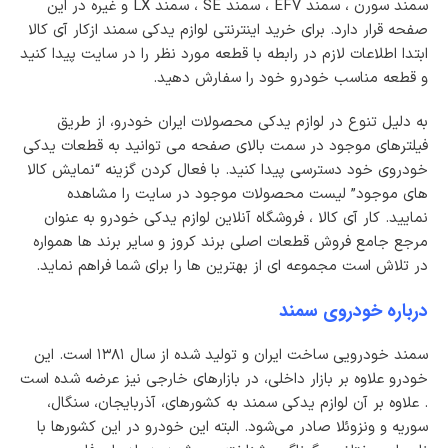
سمند سورن ، سمند EF7 ، سمند SE ، سمند LX و غیره در این
ک
صفحه قرار دارد. برای خرید اینترنتی لوازم یدکی سمند ازکار آی کالا
ا
ابتدا اطلاعات لازم در رابطه با قطعه مورد نظر را در سایت پیدا کنید
ن
و قطعه مناسب خودرو خود را سفارش دهید.
به دلیل تنوع در لوازم یدکی محصولات ایران خودرو، از طریق
فیلترهای موجود در سمت بالای صفحه می توانید به قطعات یدکی
خودروی خود دسترسی پیدا کنید. با فعال کردن گزینه “نمایش کالا
های موجود” لیست محصولات موجود در سایت را مشاهده
نمایید. کار آی کالا ، فروشگاه آنلاین لوازم یدکی خودرو به عنوان
مرجع جامع فروش قطعات اصلی برند کروز و سایر برند ها همواره
در تلاش است مجموعه ای از بهترین ها را برای شما فراهم نماید.
درباره خودروی سمند
سمند خودرویی ساخت ایران و تولید شده از سال ۱۳۸۱ است. این
خودرو علاوه بر بازار داخلی، در بازارهای خارجی نیز عرضه شده است
. علاوه بر آن لوازم یدکی سمند به کشورهای، آذربایجان، سنگال،
سوریه و ونزوئلا صادر می‌شود. البته این خودرو در این کشور‌ها با