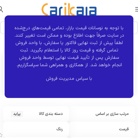
با توجه به نوسانات قیمت بازار، تمامی قیمت‌های درج‌شده
در سایت صرفاً جهت اطلاع بوده و ممکن است تغییر کنند.
خانه
برند خودرو
پراید
نمایش 1–12 از 429 نتیجه
لطفاً پیش از ثبت نهایی فاکتور یا سفارش، با واحد فروش
تماس گرفته و قیمت روز کالا را استعلام بگیرید. ثبت
سفارش پس از تأیید قیمت نهایی توسط واحد فروش
انجام خواهد شد.
از همکاری و همراهی شما سپاسگزاریم.
اکنون مشاهده می کنید :
پراید
با سپاس مدیریت فروش
مرتب سازی بر اساس
دسته بندی کالا
پراید
ا
س
ت
قیمت
رنگ
پ