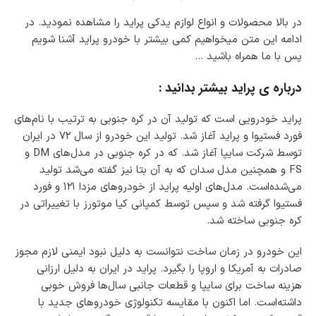
ر
ر
س
در بالا محصولات و انواع لوازم یدکی پراید را مشاهده نمودید. در
w
ن
ادامه این متن میخواهیم کمی بیشتر با خودرو پراید آشنا شویم
e
ی
g
پس با ما همراه باشید …
ک
e
ا
r
درباره ی پراید بیشتر بدانید :
ن
پراید خودرویی است که تولید آن در کره جنوبی به ترتیب با نام‌های
فورد فستیوا و پراید آغاز شد. تولید این خودرو از سال ۷۲ در ایران
توسط شرکت سایپا آغاز شد. که در کره جنوبی در مدل‌های DM و
FS و همچنین مدل سدان که به آن بتا نیز گفته می‌شد تولید
می‌شده‌است. مدل‌های اولیه پراید از خودروهای مزدا ۱۲۱ و فورد
فستیوا گرفته شد و سپس توسط کمپانی کیا موتورز با تغییراتی در
کره جنوبی ساخته شد.
این خودرو در زمان ساخت نتوانست به دلیل نبود ایمنی لازم مجوز
صادرات به آمریکا و اروپا را بگیرد. پراید در ایران به دلیل ارزانی
هزینه ساخت برای سایپا و قطعات جانبی سال‌ها فروش خوبی
داشته‌است. اما اکنون با مقایسه تکنولوژی خودروهای جدید با