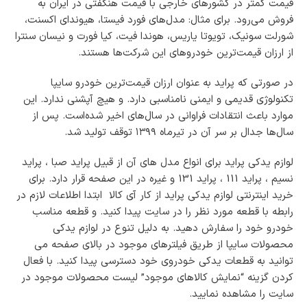
قیمت کمتر در کشورهای خارجی با قیمت هنگفتی در ایران به
فروش می‌رود. برای مثال: مدل‌های فورد فیستا، هیوندای اکسنت،
شورلت سونیک، تویوتا یاریس، هوندا فیت، کیا فورت و نیسان سنترا
از ارزان قیمت‌ترین خودروهای این شرکت‌ها هستند.
در صورتی که پراید به عنوان ارزان قیمت‌ترین خودرو سایپا
تکنولوژی قدیمی و ایمنی نامناسبی دارد. و هیچ آپشنی ندارد. این
موارد باعث انتقادات فراوانی در سال‌های اخیر شده‌است. پس از
سال‌ها جدال بر سر آن در تیرماه ۱۳۹۹ توقف تولید شد.
لوازم یدکی پراید برای انواع مدل های آن از قبیل پراید صبا ، پراید
نسیم ، پراید 111 ، پراید 131 و غیره در این صفحه قرار دارد. برای
خرید اینترنتی لوازم یدکی پراید از کار آی کالا ابتدا اطلاعات لازم در
رابطه با قطعه مورد نظر را در سایت پیدا کنید. و قطعه مناسب
خودرو خود را سفارش دهید. به دلیل تنوع در لوازم یدکی
محصولات سایپا از طریق فیلترهای موجود در بالای صفحه می
توانید به قطعات یدکی خودروی خود دسترسی پیدا کنید. با فعال
کردن گزینه “نمایش کالاهای موجود” لیست محصولات موجود در
سایت را مشاهده نمایید.