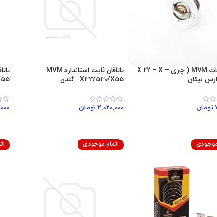
ترموستات MVM ( چری – X 22 – X
یاتاقان ثابت استاندارد MVM
X33/530/X55 | گلدن
/X55
تومان
۲,۰۲۰,۰۰۰
تومان
,۰۰۰
ن به سبد خرید
افزودن به سبد خرید
اف
 موجودی
اتمام موجودی
ات