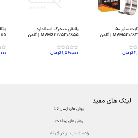
یاتاقان ثابت سایز 50
یاتاقان متحرک استاندارد
MVM530/ | گلدن
MVMX33/530/X55 | گلدن
/X55
۲,
تومان
۱,۵۶۰,۰۰۰
تومان
,۰۰۰
ات بیشتر
اطلاعات بیشتر
اط
لینک های مفید
روش های ارسال کالا
روش های پرداخت
راهنمای خرید از کار آی کالا