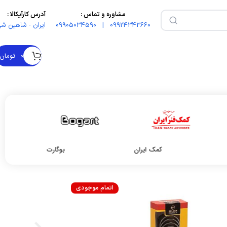
مشاوره و تماس :
آدرس کارآیکالا :
09924343660 | 09905034590
ایران - شاهین شه
۰
تومان
کمک ایران
بوگارت
اتمام موجودی