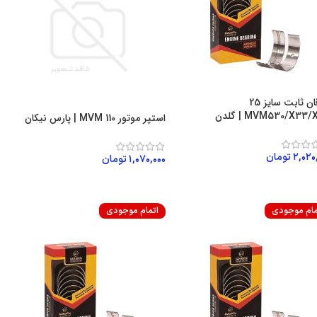
یاتاقان ثابت سایز 25
MVM530/X33 | گلدن
استپر موتور MVM 110 | پارس نیکان
۲,۰۲۰
تومان
۱,۰۷۰,۰۰۰
تومان
زودن به سبد خرید
اطلاعات بیشتر
مام موجودی
اتمام موجودی