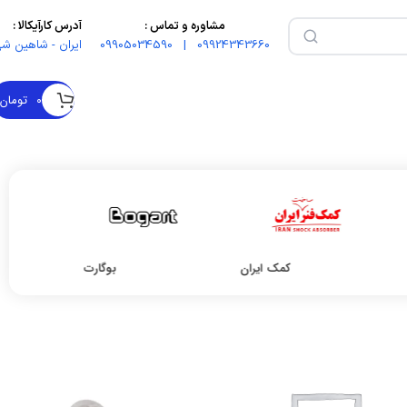
مشاوره و تماس :
آدرس کارآیکالا :
09924343660 | 09905034590
ایران - شاهین شه
۰
تومان
کمک ایران
بوگارت