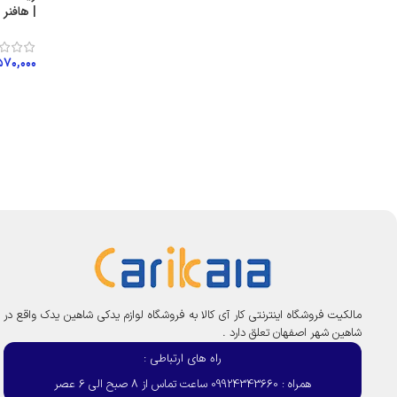
| هافنر 
۵۷۰,۰۰۰
افزود
مالکیت فروشگاه اینترنتی کار آی کالا به فروشگاه لوازم یدکی شاهین یدک واقع در
شاهین شهر اصفهان تعلق دارد .
راه های ارتباطی :
همراه : 09924343660 ساعت تماس از 8 صبح الی 6 عصر