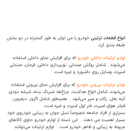
ر
ل
ک
و
و
ر
ز
س
و
م
ز
ت
ر
انواع قطعات تزئینی
خودرو را می توان به طور گسترده در دو بخش
ا
طبقه بندی کرد:
س
ت
لوازم تزئینات داخلی خودرو
که برای افزایش نمای داخلی استفاده
2
می‌شوند . شامل روکش صندلی، نورپردازی داخلی، فرمان، صندلی
0
7
اسپرت، وسایل روی داشبورد و غیره است.
|
ک
لوازم تزئینات بیرونی
خودرو
که برای افزایش نمای بیرونی استفاده
ر
می‌شوند. شامل انواع هدلایت، چراغ‌ها، شبرنگ بدنه، شیشه دودی،
و
آینه بغل، رکاب و سپر می‌شود . همینطور شامل اگزوز، دیفیوزر،
ز
فیلتر هوای اسپرت، فنر لول اسپرت و غیره است.
بسیاری از افراد جامعه خصوصاً نسل جوان به زیبایی خودروی خود
بسیار اهمیت می دهند . این دسته از لوازم خودرو حاوی کالاهای
مربوط به زیبایی و ظاهر خودرو است . لوازم تزئینات می‌توانند