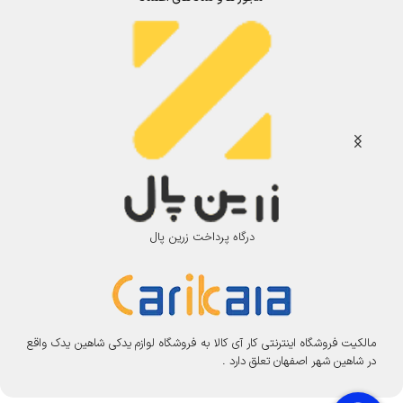
ت
E
چ
X
پ
T
4
0
5
|
و
گ
ر
W
e
g
درگاه پرداخت زرین پال
e
r
مالکیت فروشگاه اینترنتی کار آی کالا به فروشگاه لوازم یدکی شاهین یدک واقع
در شاهین شهر اصفهان تعلق دارد .