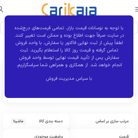
با توجه به نوسانات قیمت بازار، تمامی قیمت‌های درج‌شده
در سایت صرفاً جهت اطلاع بوده و ممکن است تغییر کنند.
خانه
برند قطعه
هلدینگ جزیره
ماشیتا
نمایش 13–24 از 35
لطفاً پیش از ثبت نهایی فاکتور یا سفارش، با واحد فروش
نتیجه
برگه 2
تماس گرفته و قیمت روز کالا را استعلام بگیرید. ثبت
سفارش پس از تأیید قیمت نهایی توسط واحد فروش
انجام خواهد شد.
از همکاری و همراهی شما سپاسگزاریم.
اکنون مشاهده می کنید :
با سپاس مدیریت فروش
ماشیتا
مرتب سازی بر اساس
دسته بندی کالا
ماشیتا
ک
ا
س
قیمت
وضعیت موجودی