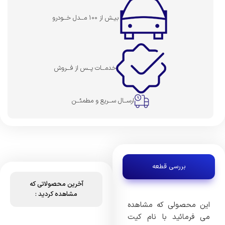
بیـش از 100 مــدل خــودرو
خدمــات پــس از فــروش
ارســال ســریع و مطمئــن
بررسی قطعه
آخرین محصولاتی که
مشاهده کردید :
این محصولی که مشاهده
می فرمائید با نام کیت