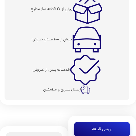
بیش از 20 قطعه ساز مطرح
بیـش از 100 مــدل خــودرو
خدمــات پــس از فــروش
ارســال ســریع و مطمئــن
بررسی قطعه