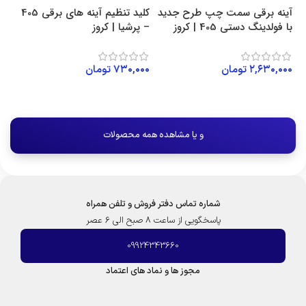
آینه برقی سمت چپ طرح جدید
کلید تنظیم آینه های برقی 405
با فولدینگ دستی 405 | کروز
– پرشیا | کروز
کر
۲,۶۳۰,۰۰۰
تومان
۷۳۰,۰۰۰
تومان
۰۰
افزودن به سبد خرید
افزودن به سبد خرید
و یا مشاهده همه محصولات
شماره تماس دفتر فروش و تلفن همراه
پاسخگویی از ساعت 8 صبح الی 6 عصر
09924343660
مجوز ها و نماد های اعتماد