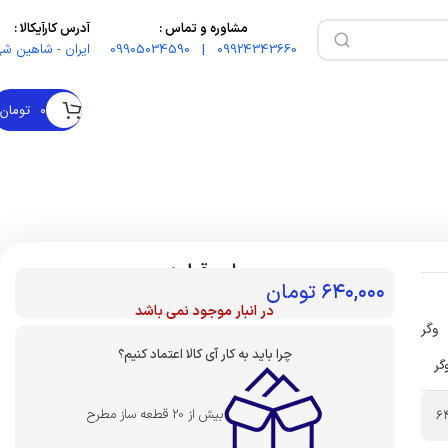
مشاوره و تماس :
آدرس کارآیکالا :
09924343660 | 09905034590
ایران - شاهین شه
۰
تومان
بهای قطعه :
۶۴۰,۰۰۰
تومان
در انبار موجود نمی باشد
وگر
چرا باید به کار آی کالا اعتماد کنیم؟
گر
بیش از 20 قطعه ساز مطرح
6