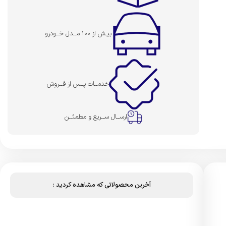
بیـش از 100 مــدل خــودرو
خدمــات پــس از فــروش
ارســال ســریع و مطمئــن
آخرین محصولاتی که مشاهده کردید :