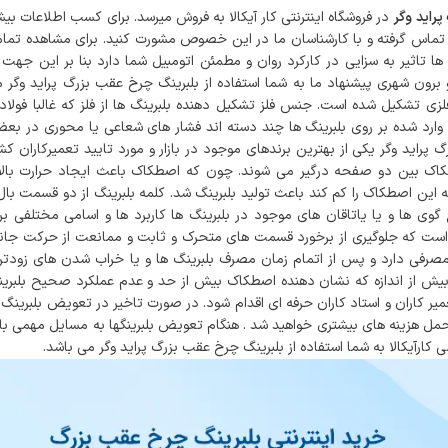
راید وگر
در فروشگاه اینترنتی کار آیکالا به فروش میرسد. برای کسب اطلاعات بیش
الا تماس گرفته و با کارشناسان ما در این خصوص مشورت کنید. برای مشاهده تما
ا تاثیر به سزایی در کارکرد روان و مطمئن اتومبیل شما دارد بنا بر این جهت 
ون شهری پیشنهاد ما به شما استفاده از بلبرینگ چرخ عقب بزرگ پراید وگر 
فلزی تشکیل شده است. جنس فلز تشکیل دهنده بلبرینگ ها از فلز که غالبا فولاد 
 وارد شده بر روی بلبرینگ ها چند دسته اند فشار های شعاعی یا محوری در بع
راید وگر یکی از بهترین برندهای موجود در بازار و مورد تایید تعمیرکاران کش
کاک بین دو صفحه درگیر می شوند. چون که اصطکاک باعث ایجاد حرارت بالا
این اصطکاک را کم کند باعث تولید بلبرینگ شد. کلمه بلبرینگ از دو قسمت بال
ی ها و یا یاتاقان های موجود در بلبرینگ ها کاربرد ها و اسامی مختلفی بر
ر است که جلوگیری از برخورد قسمت های متحرک و ثابت و ممانعت از حرکت جان
رفی دارد و پس از اتمام زمان مصرف بلبرینگ ها و یا خراب شدن های زودتر 
بیش از اندازه که نشان دهنده اصطکاک بیش از حد و عدم عملکرد صحیح بلبری
کاران و استاد کاران حرفه ای اقدام شود. در صورت تاخیر در تعویض بلبرینگ 
حمل هزینه های بیشتری خواهید شد . هنگام تعویض بلبرینگها به مسایل مهمی با
کارآیکالا به شما استفاده از بلبرینگ چرخ عقب بزرگ پراید وگر می باشد.