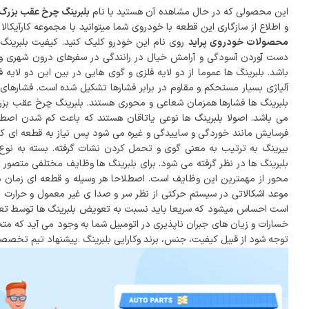
این محصولی که در حال مشاهده آن هستید با نام
بلبرینگ چرخ عقب بزرگ پ
و اطلاع از سازگاری این قطعه با خودروی شما میتوانید با مجموعه کارآیک
محصولات خودروی پراید
روی نام این خودرو کلیک کنید. کیفیت بلبرینگ ه
دست آوردن آسودگی و آرامش خیال در رانندگی در سفرهای درون شهری و بر
باشد. بلبرینگ ها عموما از دو لایه فلزی و گوی هایی در بین این دو لایه 
آلیاژی بسیار مستحکم و مقاوم در برابر فشارها تشکیل شده است. فشارهای
بلبرینگ ها فشارها همزمان شعاعی و محوری هستند. بلبرینگ چرخ عقب بزرگ پ
می باشد. اصولا بلبرینگ ها نوعی یاتاقان هستند که باعث کم شدن اصط
فرسایش مانند خوردگی و ساییدگی و غیره می شود پس نیاز به قطعه ای که 
بیرینگ به ترتیب به معنی گوی و تحمل کردن نشات گرفته. بسته به نوع گو
بلبرینگ ها در نظر گرفته می شود. برای بلبرینگ ها وظایف مختلفی متصو
محور از مهمترین این وظایف است. اصطلاحا هر وسیله و قطعه ای زمان مص
موعد اشکالاتی در سیستم حرکتی از نظر سر و صدا ی غیر معمول و حرارت 
است احساس میشود که سریعا باید نسبت به تعویض بلبرینگ ها توسط تعمیر 
خسارات و زیان های جبران ناپذیری در اتومبیل شما به وجود می آید که مت
توجه شود از قبیل کیفیت، جنس، برند وکارایی بلبرینگ .پیشنهاد تیم تخصصی 