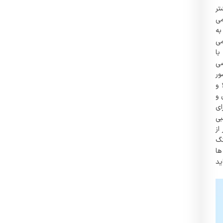
تر
می
به
می
با
ضی
ور
 و
 و
ای
بی
از
نگ
ها
ید