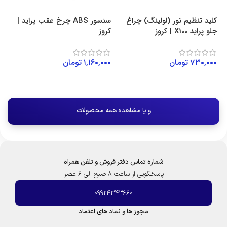
کلید تنظیم نور (لولینگ) چراغ
سنسور ABS چرخ عقب پراید |
جلو پراید X100 | کروز
کروز
کر
۷۳۰,۰۰۰
تومان
۱,۱۶۰,۰۰۰
تومان
۰۰
افزودن به سبد خرید
افزودن به سبد خرید
و یا مشاهده همه محصولات
شماره تماس دفتر فروش و تلفن همراه
پاسخگویی از ساعت 8 صبح الی 6 عصر
09924343660
مجوز ها و نماد های اعتماد