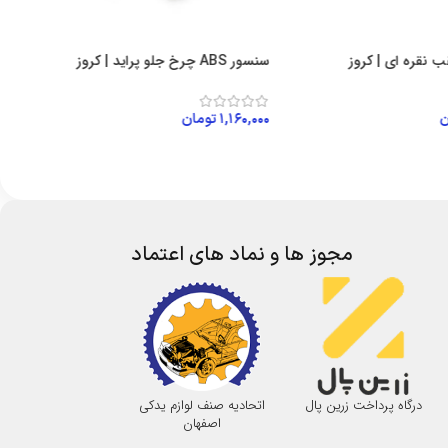
 نقره ای | کروز
سنسور ABS چرخ جلو پراید | کروز
ن
۱,۱۶۰,۰۰۰
تومان
 خرید
افزودن به سبد خرید
مجوز ها و نماد های اعتماد
درگاه پرداخت زرین پال
اتحادیه صنف لوازم یدکی
نماد اعتماد الکترونی
اصفهان
اینماد )