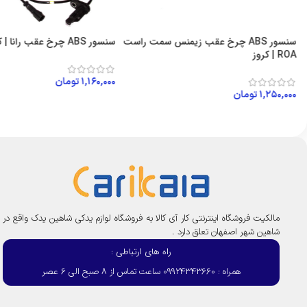
سنسور ABS چرخ عقب زیمنس سمت راست
سنسور ABS چرخ عقب رانا | کروز
ROA | کروز
۱,۱۶۰,۰۰۰
تومان
۱,۲۵۰,۰۰۰
تومان
افزودن به سبد خرید
افزودن به سبد خرید
مالکیت فروشگاه اینترنتی کار آی کالا به فروشگاه لوازم یدکی شاهین یدک واقع در
شاهین شهر اصفهان تعلق دارد .
راه های ارتباطی :
همراه : 09924343660 ساعت تماس از 8 صبح الی 6 عصر