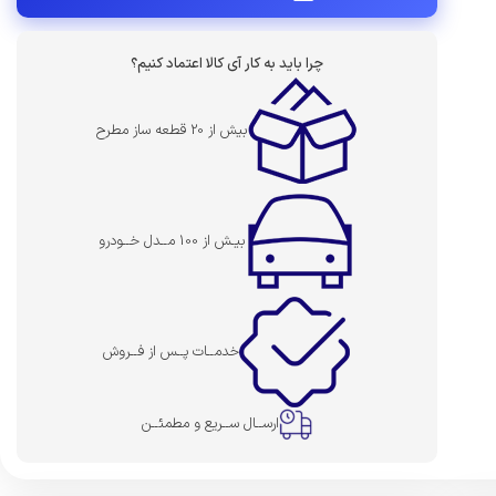
چرا باید به کار آی کالا اعتماد کنیم؟
بیش از 20 قطعه ساز مطرح
بیـش از 100 مــدل خــودرو
خدمــات پــس از فــروش
ارســال ســریع و مطمئــن