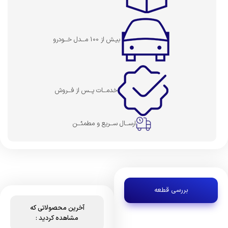
بیـش از 100 مــدل خــودرو
خدمــات پــس از فــروش
ارســال ســریع و مطمئــن
بررسی قطعه
آخرین محصولاتی که
مشاهده کردید :