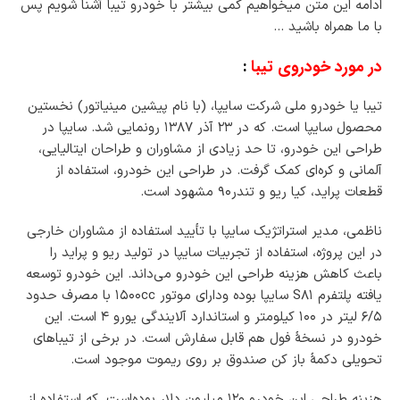
ادامه این متن میخواهیم کمی بیشتر با خودرو تیبا آشنا شویم پس
با ما همراه باشید …
در مورد خودروی تیبا
:
تیبا یا خودرو ملی شرکت سایپا، (با نام پیشین مینیاتور) نخستین
محصول سایپا است. که در ۲۳ آذر ۱۳۸۷ رونمایی شد. سایپا در
طراحی این خودرو، تا حد زیادی از مشاوران و طراحان ایتالیایی،
آلمانی و کره‌ای کمک گرفت. در طراحی این خودرو، استفاده از
قطعات پراید، کیا ریو و تندر۹۰ مشهود است.
ناظمی، مدیر استراتژیک سایپا با تأیید استفاده از مشاوران خارجی
در این پروژه، استفاده از تجربیات سایپا در تولید ریو و پراید را
باعث کاهش هزینه طراحی این خودرو می‌داند. این خودرو توسعه
یافته پلتفرم S۸۱ سایپا بوده ودارای موتور ۱۵۰۰cc با مصرف حدود
۶/۵ لیتر در ۱۰۰ کیلومتر و استاندارد آلایندگی یورو ۴ است. این
خودرو در نسخهٔ فول هم قابل سفارش است. در برخی از تیباهای
تحویلی دکمهٔ باز کن صندوق بر روی ریموت موجود است.
هزینه طراحی این خودرو ۱۲۰ میلیون دلار بوده‌است .که استفاده از