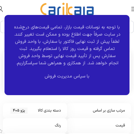
با توجه به نوسانات قیمت بازار، تمامی قیمت‌های درج‌شده
در سایت صرفاً جهت اطلاع بوده و ممکن است تغییر کنند.
خانه
برند خودرو
پژو 405
نمایش 1–12 از 491 نتیجه
لطفاً پیش از ثبت نهایی فاکتور یا سفارش، با واحد فروش
تماس گرفته و قیمت روز کالا را استعلام بگیرید. ثبت
سفارش پس از تأیید قیمت نهایی توسط واحد فروش
انجام خواهد شد.
از همکاری و همراهی شما سپاسگزاریم.
اکنون مشاهده می کنید :
پژو 405
با سپاس مدیریت فروش
مرتب سازی بر اساس
دسته بندی کالا
پژو 405
آ
ی
ن
قیمت
رنگ
ه