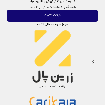
شماره تماس دفتر فروش و تلفن همراه
ا
پاسخگویی از ساعت 8 صبح الی 6 عصر
س
|
09924343660
ب
و
مجوز ها و نماد های اعتماد
گ
ا
ر
ت
B
o
g
a
r
t
درگاه پرداخت زرین پال