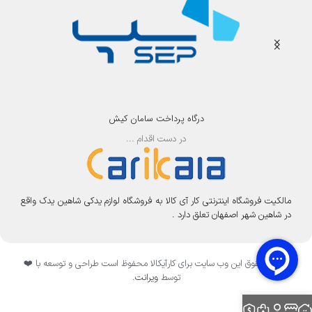
T
U
(
9
0
و
1
1
درگاه پرداخت سامان کیش
0
در دست اقدام ...
آ
م
پ
ر
)
مالکیت فروشگاه اینترنتی کار آی کالا به فروشگاه لوازم یدکی شاهین یدک واقع
|
در شاهین شهر اصفهان تعلق دارد .
ا
ی
س
تمامی حقوق این وب سایت برای کارآیکالا محفوظ است طراحی و توسعه با ❤️
ک
توسط
ویرانت
.
ر
ا