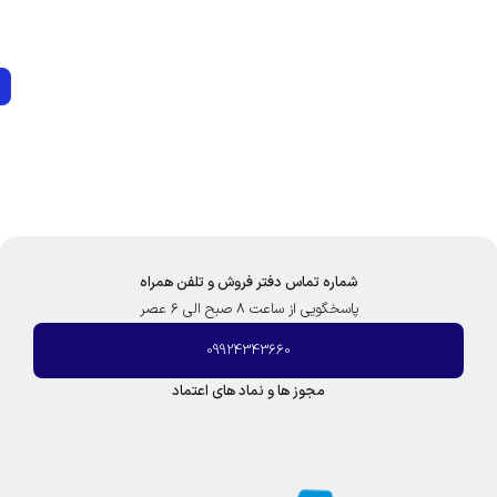
و
8
-
ر
|
T
(
ا
U
آ
ی
|
ف
س
ا
ت
ک
ی
ا
ر
س
م
ا
ک
ا
ر
ت
ا
)
د
ی
شماره تماس دفتر فروش و تلفن همراه
ن
پاسخگویی از ساعت 8 صبح الی 6 عصر
ا
م
09924343660
E
مجوز ها و نماد های اعتماد
F
-
R
2
-