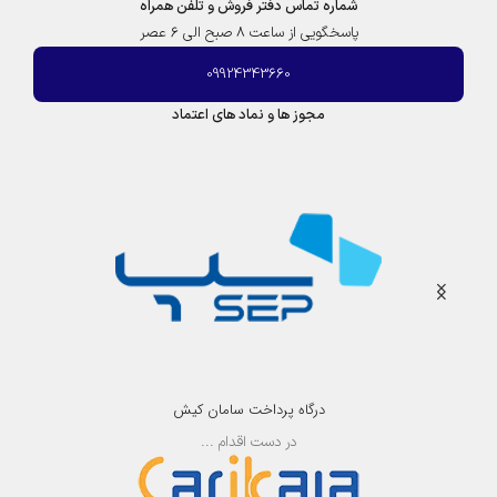
شماره تماس دفتر فروش و تلفن همراه
د
پاسخگویی از ساعت 8 صبح الی 6 عصر
|
ک
09924343660
ر
و
مجوز ها و نماد های اعتماد
ز
درگاه پرداخت سامان کیش
در دست اقدام ...