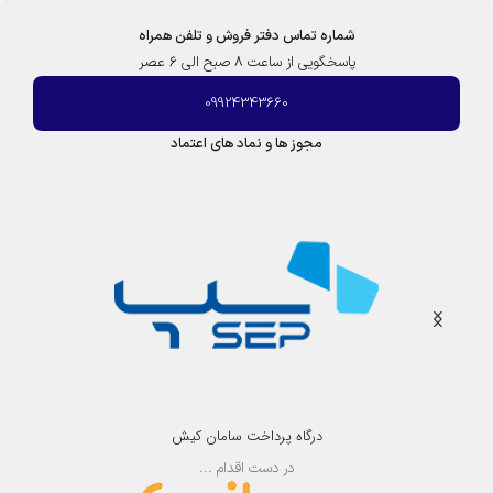
و
شماره تماس دفتر فروش و تلفن همراه
گ
ر
پاسخگویی از ساعت 8 صبح الی 6 عصر
–
09924343660
W
e
مجوز ها و نماد های اعتماد
g
e
r
درگاه پرداخت سامان کیش
در دست اقدام ...